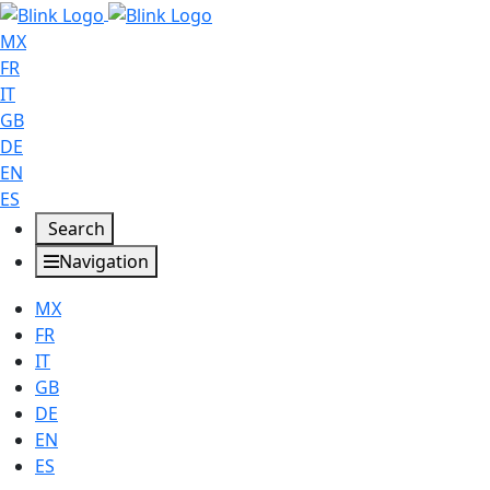
MX
FR
IT
GB
DE
EN
ES
Search
Navigation
MX
FR
IT
GB
DE
EN
ES