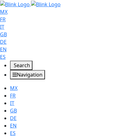
MX
FR
IT
GB
DE
EN
ES
Search
Navigation
MX
FR
IT
GB
DE
EN
ES