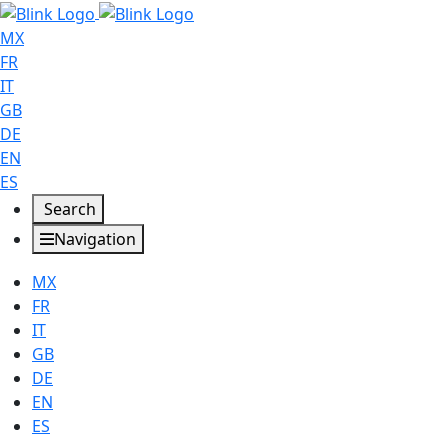
MX
FR
IT
GB
DE
EN
ES
Search
Navigation
MX
FR
IT
GB
DE
EN
ES