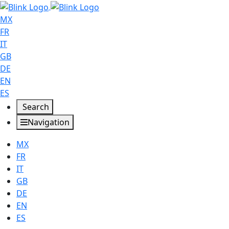
MX
FR
IT
GB
DE
EN
ES
Search
Navigation
MX
FR
IT
GB
DE
EN
ES