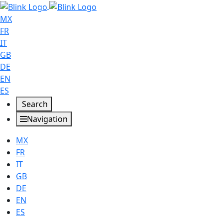
MX
FR
IT
GB
DE
EN
ES
Search
Navigation
MX
FR
IT
GB
DE
EN
ES