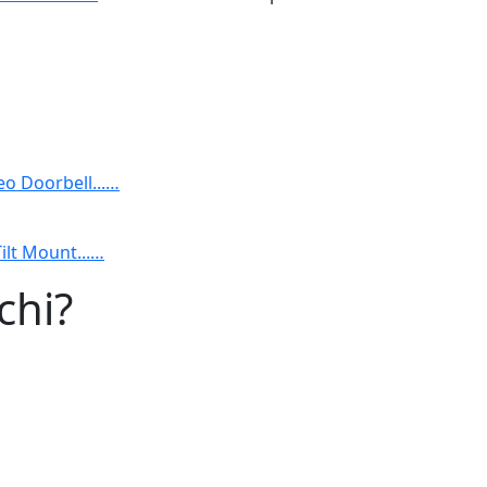
eo Doorbell...…
Tilt Mount...…
chi?