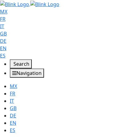
MX
FR
IT
GB
DE
EN
ES
Search
Navigation
MX
FR
IT
GB
DE
EN
ES