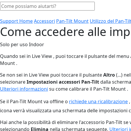
Support Home
Accessori
Pan-Tilt Mount
Utilizzo del Pan-Ti
Come accedere alle impo
Solo per uso Indoor
Quando sei in Live View , puoi toccare il pulsante del menu
Mount .
Se non sei in Live View puoi toccare il pulsante
Altro
(...) n
selezionare
Impostazioni accessori Pan-Tilt
dalla scherm
Ulteriori informazioni
su come calibrare il Pan-Tilt Mount .
Se il Pan-Tilt Mount va offline o
richiede una ricalibrazione
,
icona verrà visualizzata una schermata delle impostazioni c
Hai anche la possibilità di eliminare l'accessorio Pan-Tilt s
selezionando
Elimina
nella schermata seguente.
Ulteriori