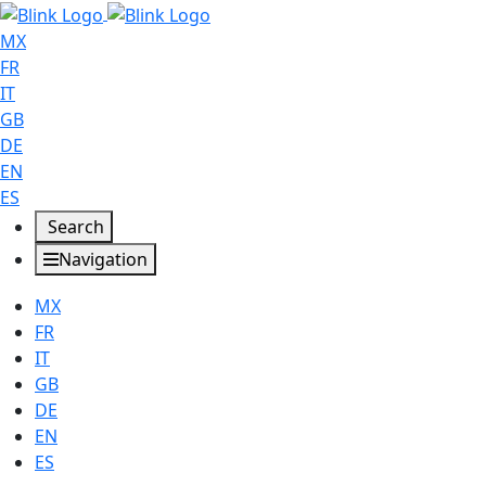
MX
FR
IT
GB
DE
EN
ES
Search
Navigation
MX
FR
IT
GB
DE
EN
ES