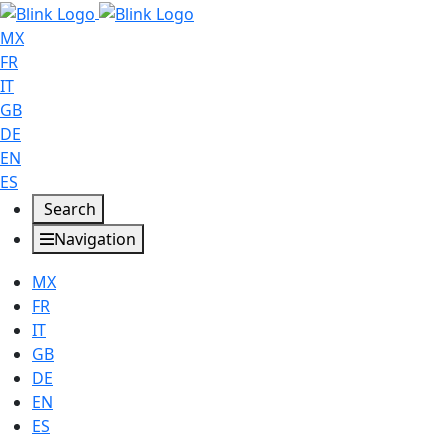
MX
FR
IT
GB
DE
EN
ES
Search
Navigation
MX
FR
IT
GB
DE
EN
ES