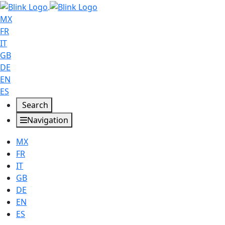
MX
FR
IT
GB
DE
EN
ES
Search
Navigation
MX
FR
IT
GB
DE
EN
ES