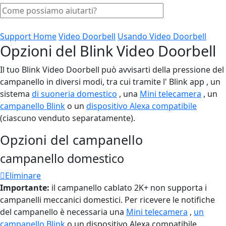
Support Home
Video Doorbell
Usando Video Doorbell
Opzioni del Blink Video Doorbell
Il tuo Blink Video Doorbell può avvisarti della pressione del
campanello in diversi modi, tra cui tramite l' Blink app , un
sistema
di suoneria domestico
, una
Mini telecamera
, un
campanello Blink
o un
dispositivo Alexa compatibile
(ciascuno venduto separatamente).
Opzioni del campanello
campanello domestico
Eliminare
Importante:
il campanello cablato 2K+ non supporta i
campanelli meccanici domestici. Per ricevere le notifiche
del campanello è necessaria una
Mini telecamera
,
un
campanello Blink
o un dispositivo Alexa compatibile