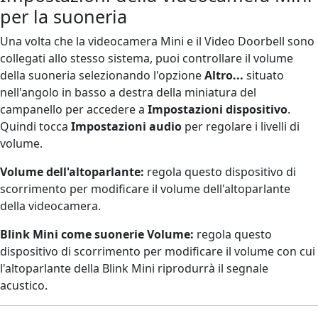
per la suoneria
Una volta che la videocamera Mini e il Video Doorbell sono
collegati allo stesso sistema, puoi controllare il volume
della suoneria selezionando l'opzione
Altro...
situato
nell'angolo in basso a destra della miniatura del
campanello per accedere a
Impostazioni dispositivo
.
Quindi tocca
Impostazioni audio
per regolare i livelli di
volume.
Volume dell'altoparlante:
regola questo dispositivo di
scorrimento per modificare il volume dell'altoparlante
della videocamera.
Blink Mini come suonerie
Volume:
regola questo
dispositivo di scorrimento per modificare il volume con cui
l'altoparlante della Blink Mini riprodurrà il segnale
acustico.