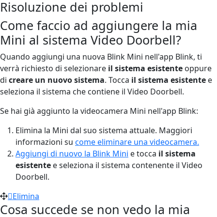
Risoluzione dei problemi
Come faccio ad aggiungere la mia
Mini al sistema Video Doorbell?
Quando aggiungi una nuova Blink Mini nell'app Blink, ti
verrà richiesto di selezionare
il sistema esistente
oppure
di
creare un nuovo sistema
. Tocca
il sistema esistente
e
seleziona il sistema che contiene il Video Doorbell.
Se hai già aggiunto la videocamera Mini nell'app Blink:
Elimina la Mini dal suo sistema attuale. Maggiori
informazioni su
come eliminare una videocamera.
Aggiungi di nuovo la Blink Mini
e tocca
il sistema
esistente
e seleziona il sistema contenente il Video
Doorbell.
Elimina
Cosa succede se non vedo la mia