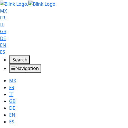
MX
FR
IT
GB
DE
EN
ES
Search
Navigation
MX
FR
IT
GB
DE
EN
ES