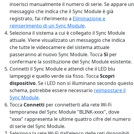
inserisci manualmente il numero di serie. Se appare un
messaggio che indica che il Sync Module è già
registrato, fai riferimento a
Eliminazione e
reinserimento di un Sync Module
.
Seleziona il sistema a cui è collegato il Sync Module
attuale. Viene visualizzato un messaggio che indica
che tutte le videocamere del sistema attuale
passeranno al nuovo Sync Module. Tocca
Sì
per
confermare la sostituzione del Sync Module esistente.
Connetti il Sync Module e attendi che il LED blu
lampeggi e quello verde sia fisso. Tocca
Scopri
dispositivo
. Se i LED non si illuminano secondo questo
schema, potrebbe essere necessario
reimpostare il
Sync Module
.
Tocca
Connetti
per connetterti alla rete Wi-Fi
temporanea del Sync Module "BLINK-xxxx", dove
"xxxx" rappresenta le ultime quattro cifre del numero
di serie del Sync Module.
Seleziona la rete Wi-Fi dall'elenco delle reti disponibili,