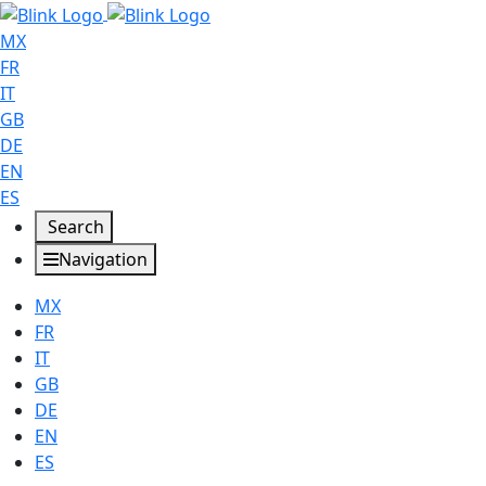
MX
FR
IT
GB
DE
EN
ES
Search
Navigation
MX
FR
IT
GB
DE
EN
ES