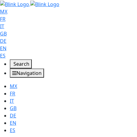
MX
FR
IT
GB
DE
EN
ES
Search
Navigation
MX
FR
IT
GB
DE
EN
ES