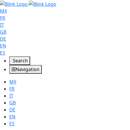
MX
FR
IT
GB
DE
EN
ES
Search
Navigation
MX
FR
IT
GB
DE
EN
ES