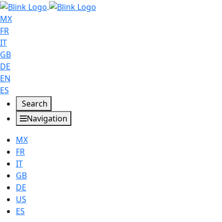
MX
FR
IT
GB
DE
EN
ES
Search
Navigation
MX
FR
IT
GB
DE
US
ES