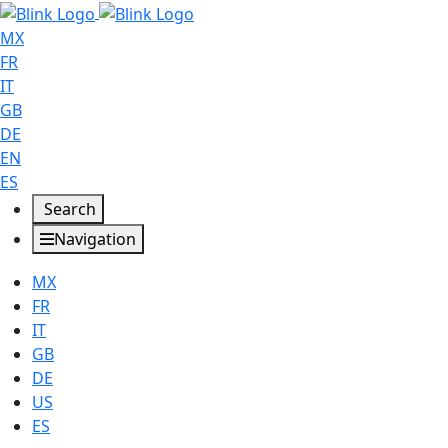
MX
FR
IT
GB
DE
EN
ES
Search
Navigation
MX
FR
IT
GB
DE
US
ES