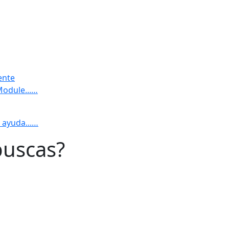
ente
Module...…
 ayuda...…
buscas?