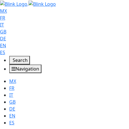
MX
FR
IT
GB
DE
EN
ES
Search
Navigation
MX
FR
IT
GB
DE
EN
ES