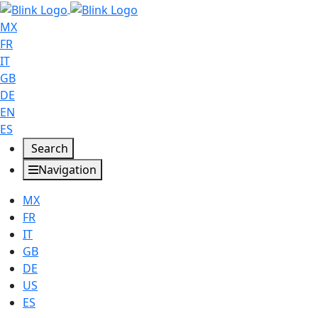
MX
FR
IT
GB
DE
EN
ES
Search
Navigation
MX
FR
IT
GB
DE
US
ES