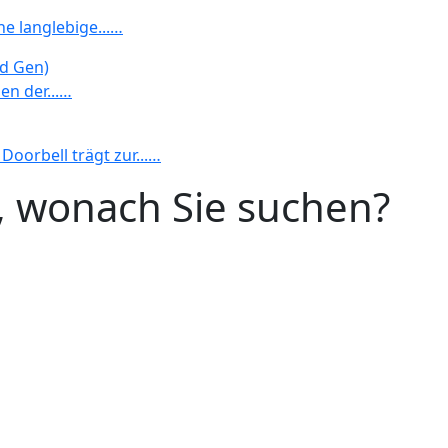
e langlebige...…
rd Gen)
en der...…
Doorbell trägt zur...…
n, wonach Sie suchen?