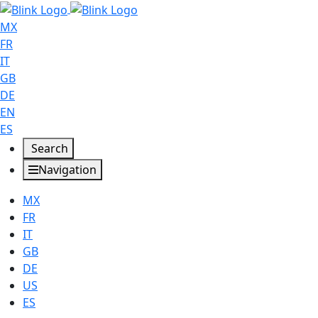
MX
FR
IT
GB
DE
EN
ES
Search
Navigation
MX
FR
IT
GB
DE
US
ES