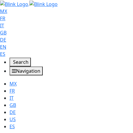
MX
FR
IT
GB
DE
EN
ES
Search
Navigation
MX
FR
IT
GB
DE
US
ES