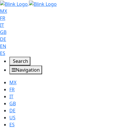
MX
FR
IT
GB
DE
EN
ES
Search
Navigation
MX
FR
IT
GB
DE
US
ES