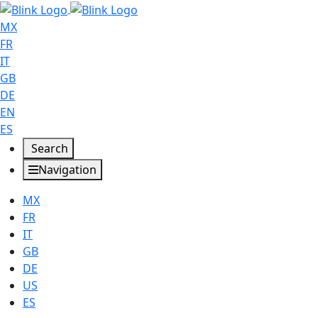
MX
FR
IT
GB
DE
EN
ES
Search
Navigation
MX
FR
IT
GB
DE
US
ES