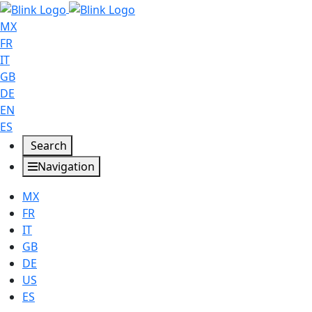
MX
FR
IT
GB
DE
EN
ES
Search
Navigation
MX
FR
IT
GB
DE
US
ES