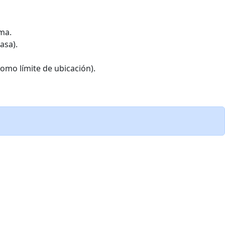
ma.
asa).
como límite de ubicación).