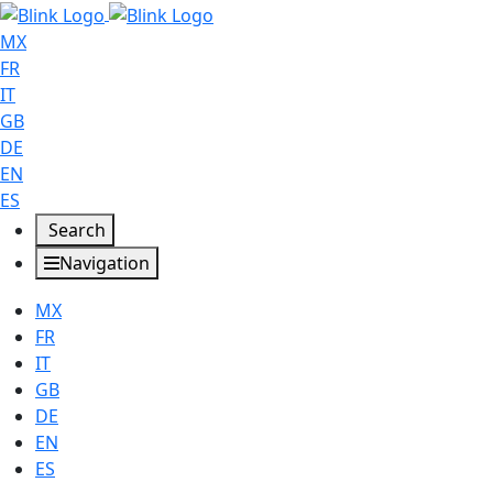
MX
FR
IT
GB
DE
EN
ES
Search
Navigation
MX
FR
IT
GB
DE
EN
ES