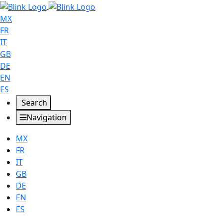
MX
FR
IT
GB
DE
EN
ES
Search
Navigation
MX
FR
IT
GB
DE
EN
ES