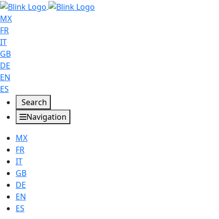
MX
FR
IT
GB
DE
EN
ES
Search
Navigation
MX
FR
IT
GB
DE
EN
ES