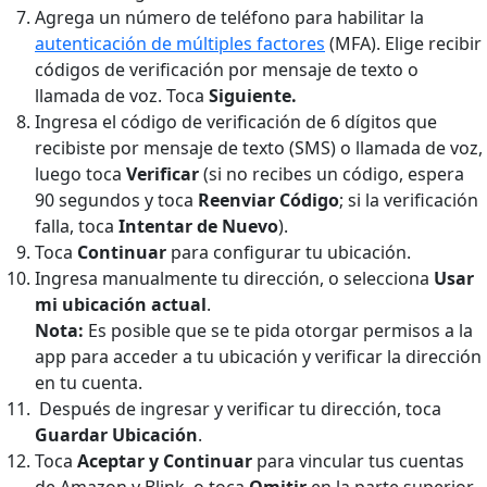
Agrega un número de teléfono para habilitar la
autenticación de múltiples factores
(MFA). Elige recibir
códigos de verificación por mensaje de texto o
llamada de voz. Toca
Siguiente.
Ingresa el código de verificación de 6 dígitos que
recibiste por mensaje de texto (SMS) o llamada de voz,
luego toca
Verificar
(si no recibes un código, espera
90 segundos y toca
Reenviar Código
; si la verificación
falla, toca
Intentar de Nuevo
).
Toca
Continuar
para configurar tu ubicación.
Ingresa manualmente tu dirección, o selecciona
Usar
mi ubicación actual
.
Nota:
Es posible que se te pida otorgar permisos a la
app para acceder a tu ubicación y verificar la dirección
en tu cuenta.
Después de ingresar y verificar tu dirección, toca
Guardar Ubicación
.
Toca
Aceptar y Continuar
para vincular tus cuentas
de Amazon y Blink, o toca
Omitir
en la parte superior