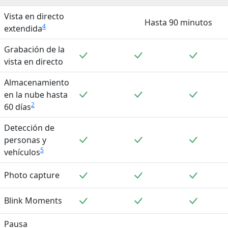
Vista en directo
Hasta 90 minutos
4
extendida
Grabación de la
Incluido
Incluido
Incluid
vista en directo
Almacenamiento
Incluido
Incluido
Incluid
en la nube hasta
2
60 días
Detección de
Incluido
Incluido
Incluid
personas y
5
vehículos
Incluido
Incluido
Incluid
Photo capture
Incluido
Incluido
Incluid
Blink Moments
Pausa