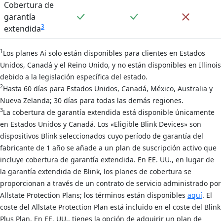
Cobertura de
Incluido
Incluido
No inclu
garantía
3
extendida
1
Los planes Ai solo están disponibles para clientes en Estados
Unidos, Canadá y el Reino Unido, y no están disponibles en Illinois
debido a la legislación específica del estado.
2
Hasta 60 días para Estados Unidos, Canadá, México, Australia y
Nueva Zelanda; 30 días para todas las demás regiones.
3
La cobertura de garantía extendida está disponible únicamente
en Estados Unidos y Canadá. Los «Eligible Blink Devices» son
dispositivos Blink seleccionados cuyo período de garantía del
fabricante de 1 año se añade a un plan de suscripción activo que
incluye cobertura de garantía extendida. En EE. UU., en lugar de
la garantía extendida de Blink, los planes de cobertura se
proporcionan a través de un contrato de servicio administrado por
Allstate Protection Plans; los términos están disponibles
aquí
. El
coste del Allstate Protection Plan está incluido en el coste del Blink
Plus Plan. En EE. UU., tienes la opción de adquirir un plan de