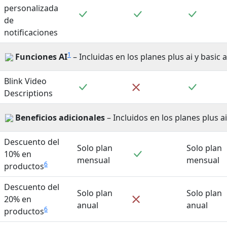
personalizada
Incluido
Incluido
Incluid
de
notificaciones
1
Funciones AI
– Incluidas en los planes plus ai y basic a
Blink Video
Incluido
Incluid
No incluido
Descriptions
Beneficios adicionales
– Incluidos en los planes plus ai
Descuento del
Solo plan
Solo plan
Incluido
10% en
mensual
mensual
6
productos
Descuento del
Solo plan
Solo plan
No incluido
20% en
anual
anual
6
productos