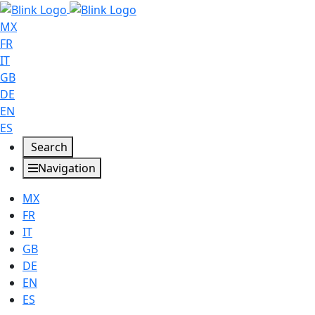
MX
FR
IT
GB
DE
EN
ES
Search
Navigation
MX
FR
IT
GB
DE
EN
ES