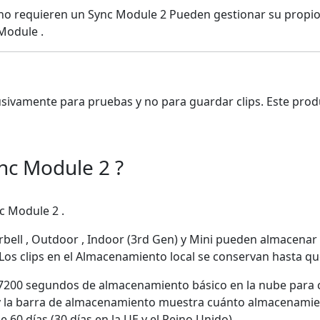
ini no requieren un Sync Module 2 Pueden gestionar su prop
Module .
usivamente para pruebas y no para guardar clips. Este prod
nc Module 2 ?
c Module 2 .
rbell , Outdoor , Indoor (3rd Gen) y Mini pueden almacenar
 Los clips en el Almacenamiento local se conservan hasta 
e 7200 segundos de almacenamiento básico en la nube para cu
, y la barra de almacenamiento muestra cuánto almacenamient
60 días (30 días en la UE y el Reino Unido).