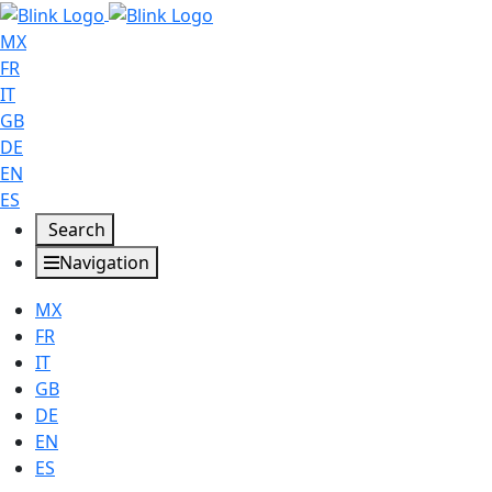
MX
FR
IT
GB
DE
EN
ES
Search
Navigation
MX
FR
IT
GB
DE
EN
ES