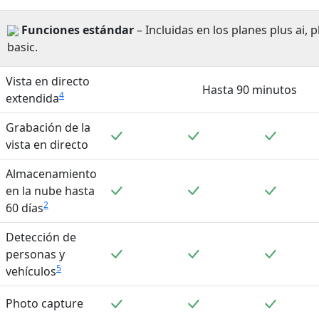
Funciones estándar
– Incluidas en los planes plus ai, pl
basic.
Vista en directo
Hasta 90 minutos
4
extendida
Grabación de la
Incluido
Incluido
Incluid
vista en directo
Almacenamiento
Incluido
Incluido
Incluid
en la nube hasta
2
60 días
Detección de
Incluido
Incluido
Incluid
personas y
5
vehículos
Incluido
Incluido
Incluid
Photo capture