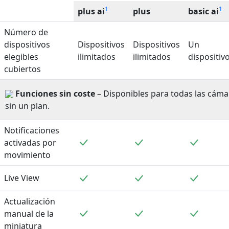
1
1
plus ai
plus
basic ai
Número de
dispositivos
Dispositivos
Dispositivos
Un
elegibles
ilimitados
ilimitados
dispositiv
cubiertos
Funciones sin coste
– Disponibles para todas las cáma
sin un plan.
Notificaciones
Incluido
Incluido
Incluid
activadas por
movimiento
Incluido
Incluido
Incluid
Live View
Actualización
Incluido
Incluido
Incluid
manual de la
miniatura