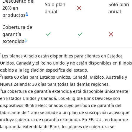
Descuento del
Solo plan
Solo plan
No incluido
20% en
anual
anual
6
productos
Cobertura de
Incluido
Incluido
No inclu
garantía
3
extendida
1
Los planes Ai solo están disponibles para clientes en Estados
Unidos, Canadá y el Reino Unido, y no están disponibles en Illinois
debido a la legislación específica del estado.
2
Hasta 60 días para Estados Unidos, Canadá, México, Australia y
Nueva Zelanda; 30 días para todas las demás regiones.
3
La cobertura de garantía extendida está disponible únicamente
en Estados Unidos y Canadá. Los «Eligible Blink Devices» son
dispositivos Blink seleccionados cuyo período de garantía del
fabricante de 1 año se añade a un plan de suscripción activo que
incluye cobertura de garantía extendida. En EE. UU., en lugar de
la garantía extendida de Blink, los planes de cobertura se