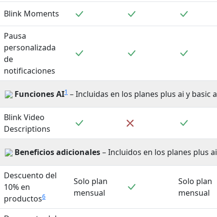
Incluido
Incluido
Incluid
Blink Moments
Pausa
personalizada
Incluido
Incluido
Incluid
de
notificaciones
1
Funciones AI
– Incluidas en los planes plus ai y basic a
Blink Video
Incluido
Incluid
No incluido
Descriptions
Beneficios adicionales
– Incluidos en los planes plus ai
Descuento del
Solo plan
Solo plan
Incluido
10% en
mensual
mensual
6
productos