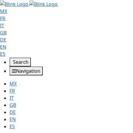
MX
FR
IT
GB
DE
EN
ES
Search
Navigation
MX
FR
IT
GB
DE
EN
ES