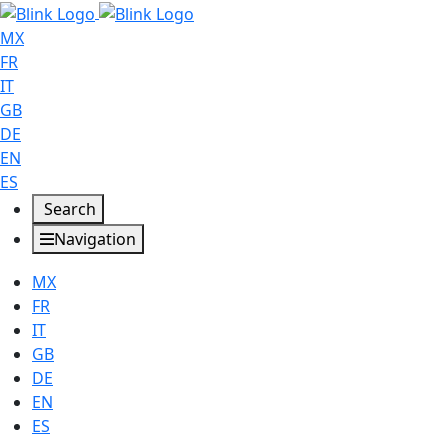
MX
FR
IT
GB
DE
EN
ES
Search
Navigation
MX
FR
IT
GB
DE
EN
ES