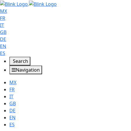
MX
FR
IT
GB
DE
EN
ES
Search
Navigation
MX
FR
IT
GB
DE
EN
ES