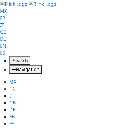
MX
FR
IT
GB
DE
EN
ES
Search
Navigation
MX
FR
IT
GB
DE
EN
ES