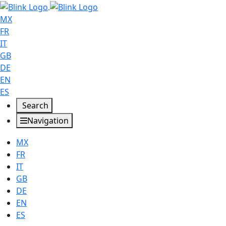
MX
FR
IT
GB
DE
EN
ES
Search
Navigation
MX
FR
IT
GB
DE
EN
ES