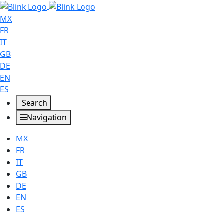
MX
FR
IT
GB
DE
EN
ES
Search
Navigation
MX
FR
IT
GB
DE
EN
ES