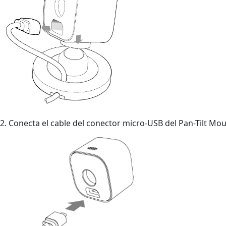
2. Conecta el cable del conector micro-USB del Pan-Tilt Mou