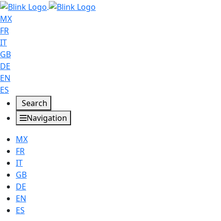
MX
FR
IT
GB
DE
EN
ES
Search
Navigation
MX
FR
IT
GB
DE
EN
ES