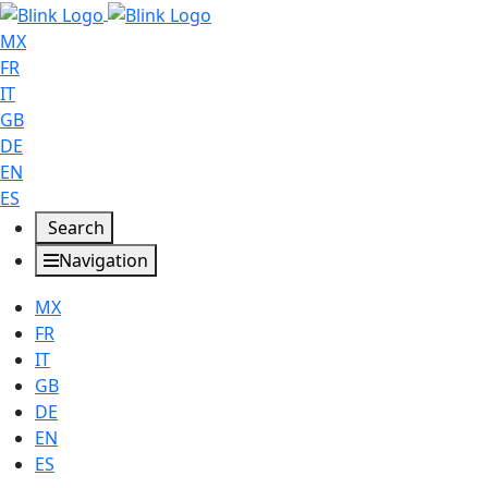
MX
FR
IT
GB
DE
EN
ES
Search
Navigation
MX
FR
IT
GB
DE
EN
ES