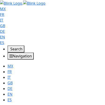
MX
FR
IT
GB
DE
EN
ES
Search
Navigation
MX
FR
IT
GB
DE
EN
ES