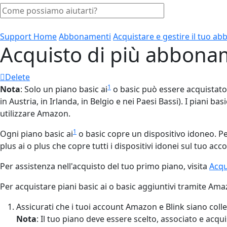
Support Home
Abbonamenti
Acquistare e gestire il tuo 
Acquisto di più abbonam
Delete
1
Nota
: Solo un piano basic ai
o basic può essere acquistat
in Austria, in Irlanda, in Belgio e nei Paesi Bassi). I piani b
utilizzare Amazon.
1
Ogni piano basic ai
o basic copre un dispositivo idoneo. Pe
plus ai o plus che copre tutti i dispositivi idonei sul tuo acc
Per assistenza nell'acquisto del tuo primo piano, visita
Acqu
Per acquistare piani basic ai o basic aggiuntivi tramite Ama
Assicurati che i tuoi account Amazon e Blink siano coll
Nota
: Il tuo piano deve essere scelto, associato e acq