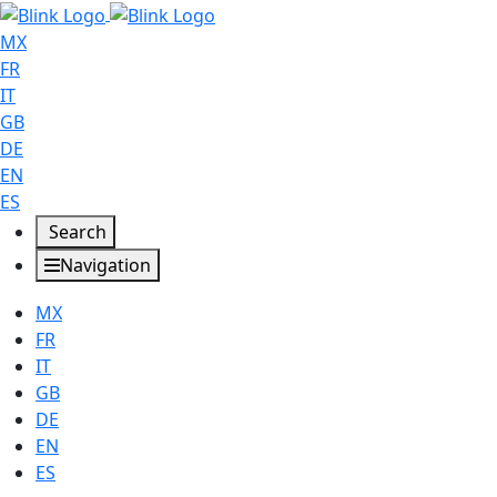
MX
FR
IT
GB
DE
EN
ES
Search
Navigation
MX
FR
IT
GB
DE
EN
ES