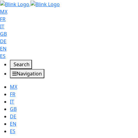
MX
FR
IT
GB
DE
EN
ES
Search
Navigation
MX
FR
IT
GB
DE
EN
ES