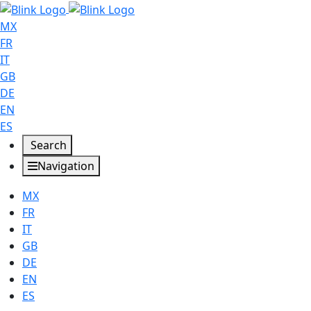
MX
FR
IT
GB
DE
EN
ES
Search
Navigation
MX
FR
IT
GB
DE
EN
ES