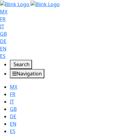
MX
FR
IT
GB
DE
EN
ES
Search
Navigation
MX
FR
IT
GB
DE
EN
ES