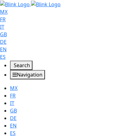
MX
FR
IT
GB
DE
EN
ES
Search
Navigation
MX
FR
IT
GB
DE
EN
ES