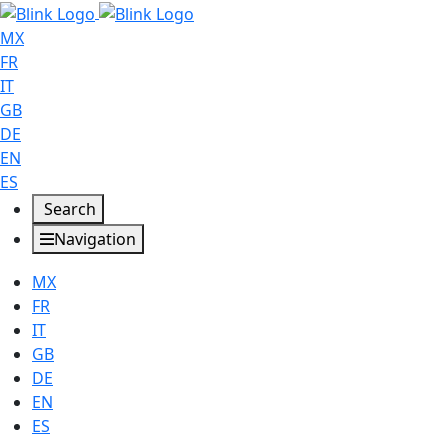
MX
FR
IT
GB
DE
EN
ES
Search
Navigation
MX
FR
IT
GB
DE
EN
ES