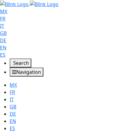
MX
FR
IT
GB
DE
EN
ES
Search
Navigation
MX
FR
IT
GB
DE
EN
ES