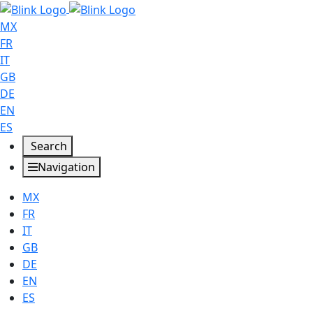
MX
FR
IT
GB
DE
EN
ES
Search
Navigation
MX
FR
IT
GB
DE
EN
ES