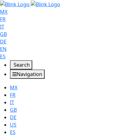
MX
FR
IT
GB
DE
EN
ES
Search
Navigation
MX
FR
IT
GB
DE
US
ES