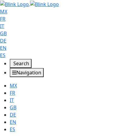
MX
FR
IT
GB
DE
EN
ES
Search
Navigation
MX
FR
IT
GB
DE
EN
ES