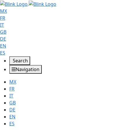
MX
FR
IT
GB
DE
EN
ES
Search
Navigation
MX
FR
IT
GB
DE
EN
ES