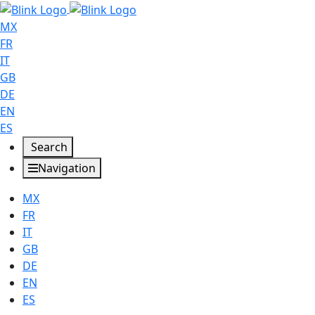
MX
FR
IT
GB
DE
EN
ES
Search
Navigation
MX
FR
IT
GB
DE
EN
ES