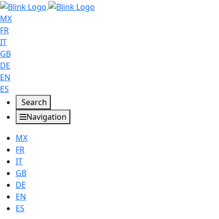
MX
FR
IT
GB
DE
EN
ES
Search
Navigation
MX
FR
IT
GB
DE
EN
ES